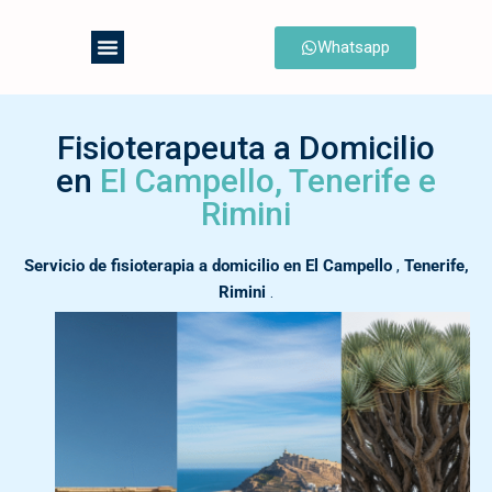
Whatsapp
Saltar
al
contenido
Fisioterapeuta a Domicilio
en
El Campello, Tenerife e
Rimini
Servicio de fisioterapia a domicilio en El Campello
,
Tenerife,
Rimini
.
Reserva Ahora