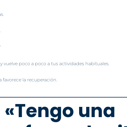
s.
.
r
 vuelve poco a poco a tus actividades habituales.
 favorece la recuperación.
: «Tengo una