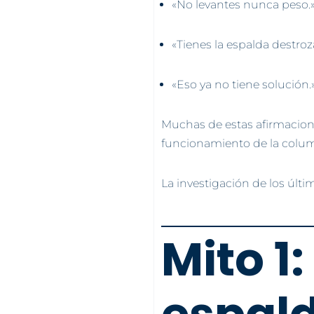
«No levantes nunca peso.
«Tienes la espalda destroz
«Eso ya no tiene solución.
Muchas de estas afirmacion
funcionamiento de la colu
La investigación de los úl
Mito 1: