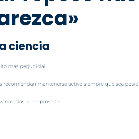
arezca»
la ciencia
to más perjudicial.
cas recomiendan mantenerse activo siempre que sea posibl
arios días suele provocar: