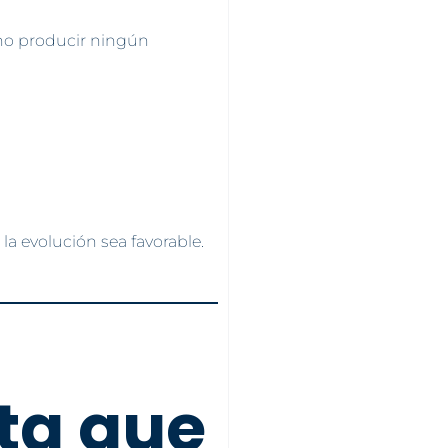
 no producir ningún
la evolución sea favorable.
ta que