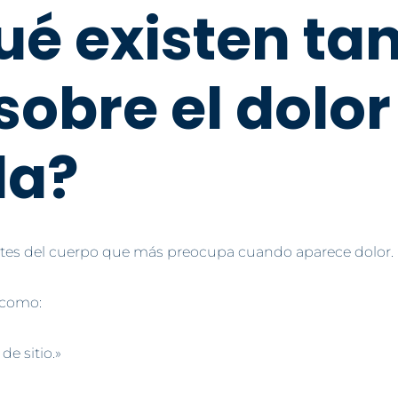
ué existen ta
sobre el dolor
da?
artes del cuerpo que más preocupa cuando aparece dolor.
 como:
de sitio.»