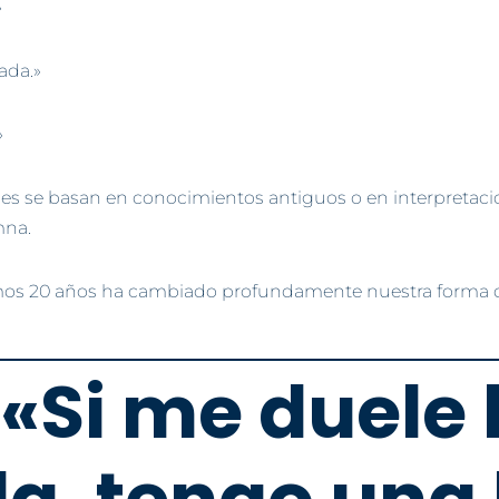
»
ada.»
»
es se basan en conocimientos antiguos o en interpretacio
mna.
timos 20 años ha cambiado profundamente nuestra forma d
 «Si me duele 