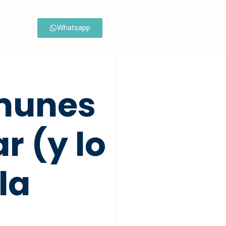
Whatsapp
omunes
r (y lo
la