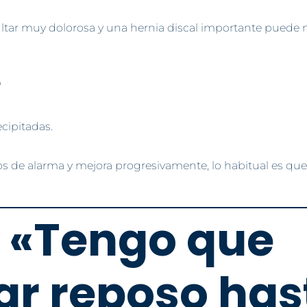
ltar muy dolorosa y una hernia discal importante puede
r
cipitadas.
os de alarma y mejora progresivamente, lo habitual es que 
: «Tengo que
r reposo has