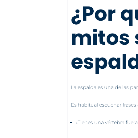
¿Por q
mitos 
espal
La espalda es una de las p
Es habitual escuchar frases
«Tienes una vértebra fuera 