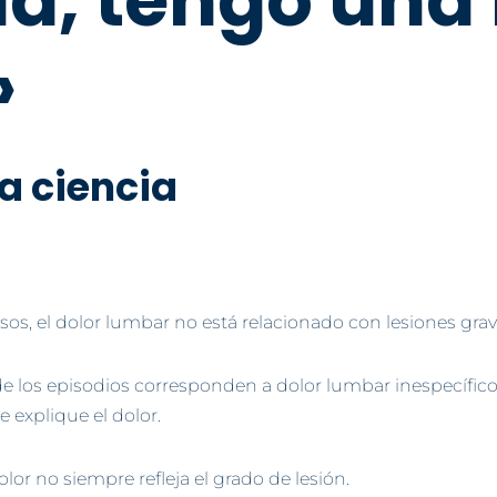
a, tengo una 
»
la ciencia
sos, el dolor lumbar no está relacionado con lesiones grav
los episodios corresponden a dolor lumbar inespecífico, 
 explique el dolor.
lor no siempre refleja el grado de lesión.