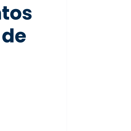
ntos
 de