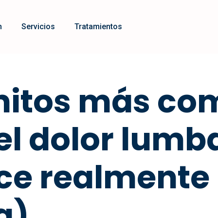
m
Servicios
Tratamientos
 mitos más c
el dolor lumba
ce realmente 
a)