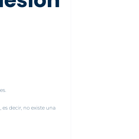
lesión
es.
es decir, no existe una