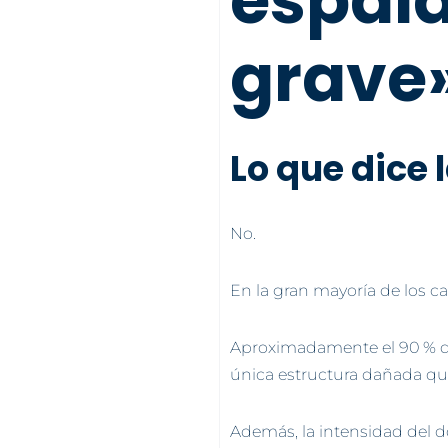
espald
grave
Lo que dice 
No.
En la gran mayoría de los ca
Aproximadamente el 90 % de 
única estructura dañada que
Además, la intensidad del do